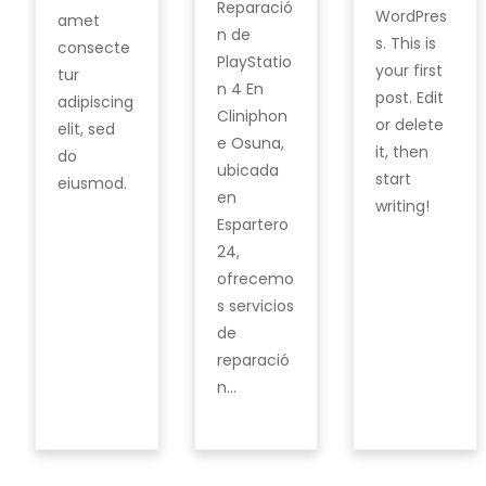
Reparació
WordPres
amet
n de
s. This is
consecte
PlayStatio
your first
tur
n 4 En
post. Edit
adipiscing
Cliniphon
or delete
elit, sed
e Osuna,
it, then
do
ubicada
start
eiusmod.
en
writing!
Espartero
24,
ofrecemo
s servicios
de
reparació
n…