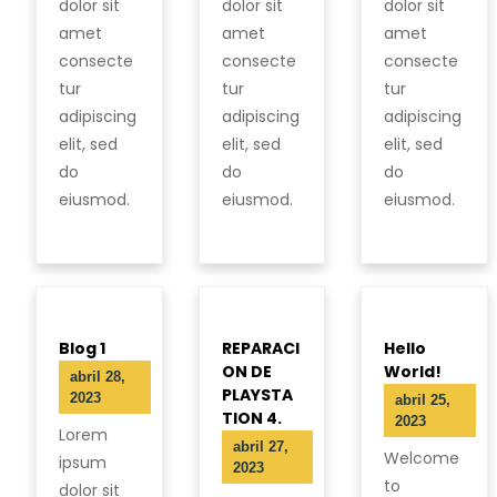
dolor sit
dolor sit
dolor sit
amet
amet
amet
consecte
consecte
consecte
tur
tur
tur
adipiscing
adipiscing
adipiscing
elit, sed
elit, sed
elit, sed
do
do
do
eiusmod.
eiusmod.
eiusmod.
Blog 1
REPARACI
Hello
ON DE
World!
abril 28,
PLAYSTA
2023
abril 25,
TION 4.
2023
Lorem
abril 27,
Welcome
ipsum
2023
to
dolor sit